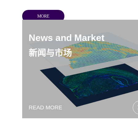
MORE
News and Market
新闻与市场
READ MORE