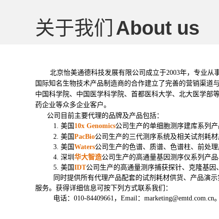
关于我们
About us
北京怡美通德科技发展有限公司成立于2003年，专业
国际知名生物技术产品制造商的合作建立了完善的营销渠道
中国科学院、中国医学科学院、首都医科大学、北大医学部
药企业等众多企业客户。
公司目前主要代理的品牌及产品包括：
1. 美国
10x Genomics
公司生产的单细胞测序建库系列产
2. 美国
PacBio
公司生产的三代测序系统及相关试剂耗材
3. 美国
Waters
公司生产的色谱、质谱、色谱柱、前处理
4. 深圳
华大智造
公司生产的高通量基因测序仪系列产品
5. 美国
IDT
公司生产的高通量测序捕获探针、克隆基因
同时提供所有代理产品配套的试剂耗材供货、产品演示
服务。获得详细信息可按下列方式联系我们：
电话：010-84409661，
Email：marketing@emtd.com.cn